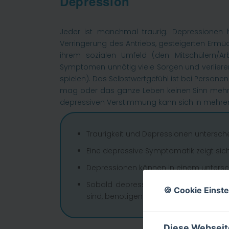
Depression
Jeder ist manchmal traurig. Depressionen h
Verringerung des Antriebs, gesteigerten Erm
ihrem sozialen Umfeld (den Mitschülern/Ar
Symptomen unnötig viele Sorgen und verlieren 
spielen). Das Selbstwertgefühl ist bei Person
mag oder das ganze Leben keinen Sinn mehr m
depressiven Verstimmung kann sich in mehreren
Traurigkeit und Depressionen untersch
Eine depressive Symptomatik zeigt sic
Depressionen können in einem untersc
Sobald depressive Verstimmungen läng
🍪 Cookie Einst
sind, benötigen auch sie professionell
Diese Webseit