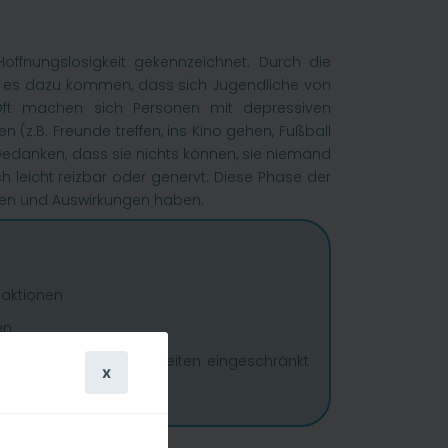
offnungslosigkeit gekennzeichnet. Durch die
nn es dazu kommen, dass sich Jugendliche von
. Oft machen sich Personen mit depressiven
(z.B. Freunde treffen, ins Kino gehen, Fußball
 Gedanken, dass sie nichts können, sie niemand
leicht reizbar oder genervt. Diese Phase der
igen und Auswirkungen haben.
eaktionen
en
ren Handlungsmöglichkeiten eingeschränkt
x