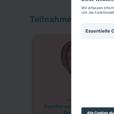
Wir erfassen Infor
Um die Funktionali
Teilnahme an COAC
Essentielle 
Essentielle Cook
deaktiviert werd
Name
csrftoken
sessionid
Teilprojekt 1:
Psycho-soziales Routine-
Screening
django_language
Alle Cookies ak