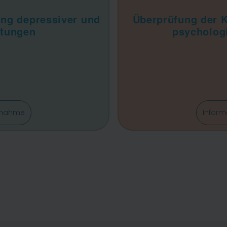
ung depressiver und
Überprüfung der Ko
stungen
psychologi
ilnahme
Inform