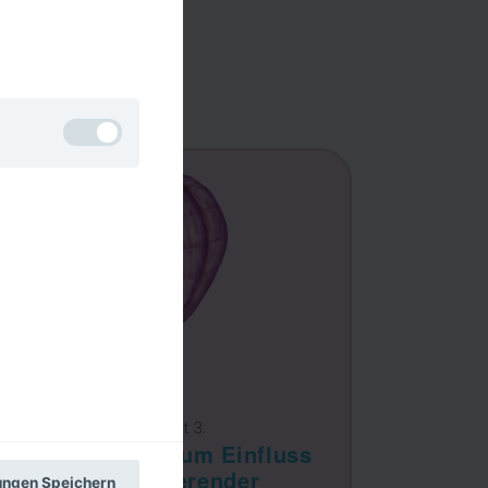
n nicht
Typ
Permanenter
Cookie
Permanenter
Cookie
Teilprojekt 3:
Untersuchung zum Einfluss
von Motivierender
Permanenter
lungen Speichern