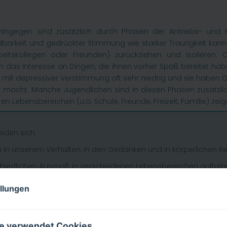
ingegen sind zusätzlich durch Phasen der Antriebs- und H
üdbarkeit und gedrückter Stimmung wie starker Traurigkeit ka
beitskollegen oder Freunden) zurückziehen und isolieren
das Interesse an Dingen, die ihnen vorher Spaß bereitet haben 
en mit depressiver Verstimmung oft sehr niedrig und sie haben
acht. Manche Jugendlichen sind in diesen Phasen zusätzlich 
 Lebensbereichen (u.a. Schule, Freunde, Freizeit, Familie) ze
eiden sich
h in unserem Verhalten, in den Gedanken und in körperlichen R
hiedlichen Ausmaß in verschiedenen Lebensbereichen auftret
er anhalten, und die Betroffenen darunter leiden und in ih
ellungen
e Unterstützung
e verwendet Cookies