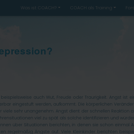
Was ist COACH?
COACH als Training
For
Depression?
wie beispielsweise auch Wut, Freude oder Traurigkeit. Angst ist
llierbar eingestuft werden, aufkommt. Die körperlichen Verän
 für viele sehr unangenehm. Angst dient der schnellen Reaktion 
ahrensituationen viel zu spät als solche identifizieren und würd
en über Situationen berichten, in denen sie schon einmal Ang
en regelmäßig Ängste auf. Viele Kleinkinder berichten beispi